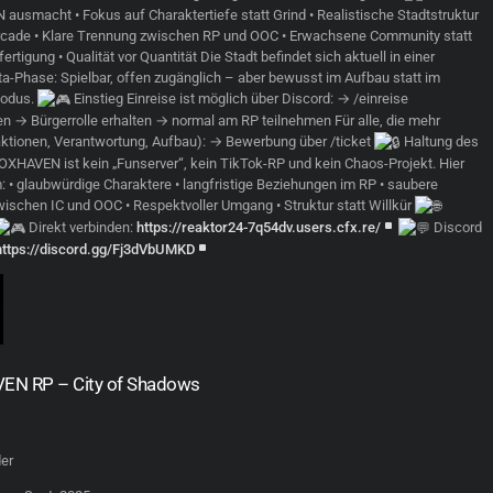
usmacht • Fokus auf Charaktertiefe statt Grind • Realistische Stadtstruktur
rcade • Klare Trennung zwischen RP und OOC • Erwachsene Community statt
tigung • Qualität vor Quantität Die Stadt befindet sich aktuell in einer
ta-Phase: Spielbar, offen zugänglich – aber bewusst im Aufbau statt im
Modus.
Einstieg Einreise ist möglich über Discord: → /einreise
n → Bürgerrolle erhalten → normal am RP teilnehmen Für alle, die mehr
aktionen, Verantwortung, Aufbau): → Bewerbung über /ticket
Haltung des
OXHAVEN ist kein „Funserver“, kein TikTok-RP und kein Chaos-Projekt. Hier
: • glaubwürdige Charaktere • langfristige Beziehungen im RP • saubere
ischen IC und OOC • Respektvoller Umgang • Struktur statt Willkür
Direkt verbinden:
https://reaktor24-7q54dv.users.cfx.re/
Discord
https://discord.gg/Fj3dVbUMKD
N RP – City of Shadows
der