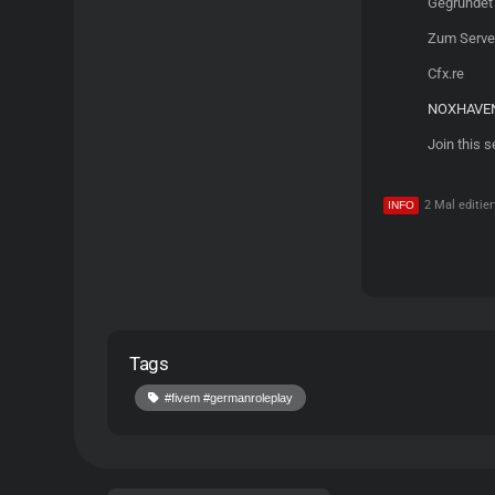
Gegründet
Zum Serve
Cfx.re
NOXHAVEN R
Join this s
2 Mal editier
Tags
#fivem #germanroleplay