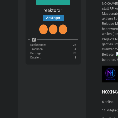
NOXHAVEN a
statt RP-A
reaktor31
Massenabfer
Anfänger
aktiven Be
Release-
beantworte
wollen (Fr
Projekts N
geht es um
Reaktionen
28
Grenzen zw
Trophäen
4
Beiträge
78
Beitreten
Dateien
1
beitreten:
NOXHAVE
5 online
11 Mitglie