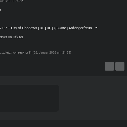
 am Sept. 2025
r
P – City of Shadows | DE | RP | QBCore | Anfängerfreun...
erver on Cfx.re!
t, zuletzt von
reaktor31
(
26. Januar 2026 um 21:55
)