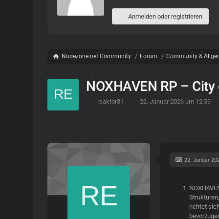
Anmelden oder registrieren
Nodezone.net Community
Forum
Community & Allge
NOXHAVEN RP – City 
reaktor31
22. Januar 2026 um 12:59
22. Januar 20
NOXHAVEN 
Strukturen
richtet sic
bevorzugen