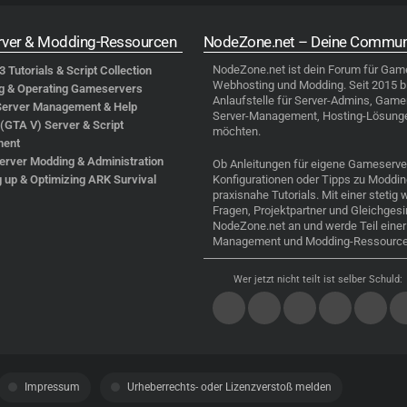
ver & Modding-Ressourcen
NodeZone.net – Deine Communi
NodeZone.net
ist dein Forum für
Game
 Tutorials & Script Collection
Webhosting und Modding. Seit 2015 bi
g & Operating Gameservers
Anlaufstelle für Server-Admins, Gamer
Server Management & Help
Server-Management, Hosting-Lösung
(GTA V) Server & Script
möchten.
ment
erver Modding & Administration
Ob Anleitungen für eigene Gameserver,
g up & Optimizing ARK Survival
Konfigurationen oder Tipps zu Modding
praxisnahe Tutorials. Mit einer steti
Fragen, Projektpartner und Gleichgesi
NodeZone.net an und werde Teil eine
Management und Modding-Ressource
Wer jetzt nicht teilt ist selber Schuld:
Impressum
Urheberrechts- oder Lizenzverstoß melden