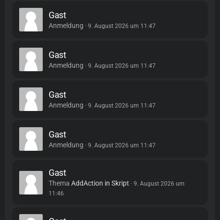
Gast
Anmeldung
9. August 2026 um 11:47
Gast
Anmeldung
9. August 2026 um 11:47
Gast
Anmeldung
9. August 2026 um 11:47
Gast
Anmeldung
9. August 2026 um 11:47
Gast
Thema
AddAction in Skript
9. August 2026 um
11:46