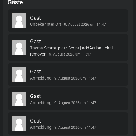
Gäste
Gast
Unbekannter Ort
9. August 2026 um 11:47
Gast
Thema
Schrottplatz Script | addAction Lokal
removen
9. August 2026 um 11:47
Gast
Anmeldung
9. August 2026 um 11:47
Gast
Anmeldung
9. August 2026 um 11:47
Gast
Anmeldung
9. August 2026 um 11:47