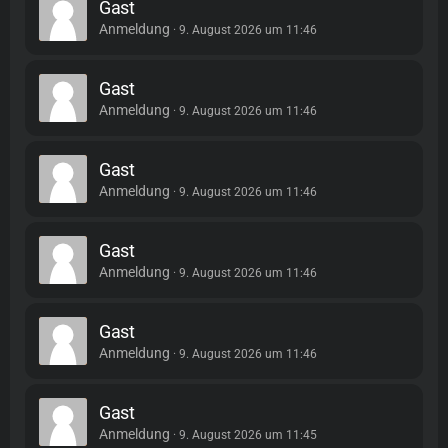
Gast
Anmeldung
9. August 2026 um 11:46
Gast
Anmeldung
9. August 2026 um 11:46
Gast
Anmeldung
9. August 2026 um 11:46
Gast
Anmeldung
9. August 2026 um 11:46
Gast
Anmeldung
9. August 2026 um 11:46
Gast
Anmeldung
9. August 2026 um 11:45