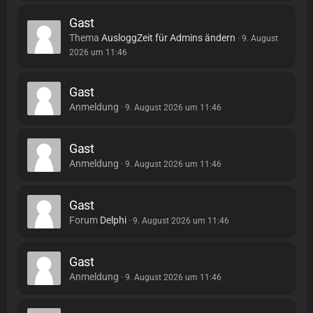
Gast
Thema
AusloggZeit für Admins ändern
9. August
2026 um 11:46
Gast
Anmeldung
9. August 2026 um 11:46
Gast
Anmeldung
9. August 2026 um 11:46
Gast
Forum
Delphi
9. August 2026 um 11:46
Gast
Anmeldung
9. August 2026 um 11:46