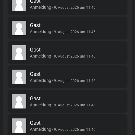
Gast
Anmeldung
9. August 2026 um 11:46
Gast
Anmeldung
9. August 2026 um 11:46
Gast
Anmeldung
9. August 2026 um 11:46
Gast
Anmeldung
9. August 2026 um 11:46
Gast
Anmeldung
9. August 2026 um 11:46
Gast
Anmeldung
9. August 2026 um 11:46