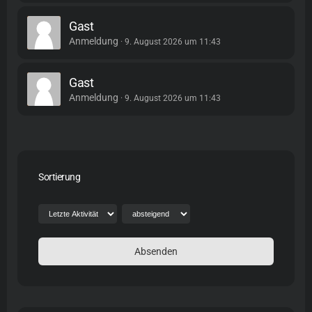
Gast
Anmeldung
9. August 2026 um 11:43
Gast
Anmeldung
9. August 2026 um 11:43
Sortierung