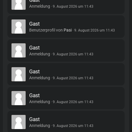
Anmeldung
9. August 2026 um 11:43
Gast
Benutzerprofil von
Pasi
9. August 2026 um 11:43
Gast
Anmeldung
9. August 2026 um 11:43
Gast
Anmeldung
9. August 2026 um 11:43
Gast
Anmeldung
9. August 2026 um 11:43
Gast
Anmeldung
9. August 2026 um 11:43