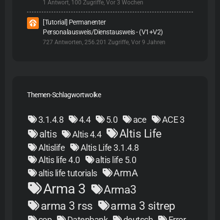
1 Antwort, 100 Zugriffe, Vor 3 Wochen
[Tutorial] Permanenter
Personalausweis/Dienstausweis - (V1+V2)
727 Antworten, 256.201 Zugriffe, Vor 9 Jahren
Themen-Schlagwortwolke
3.1.4.8
4.4
5.0
ace
ACE 3
Altis Life
altis
Altis 4.4
Altislife
Altis Life 3.1.4.8
Altis life 4.0
altis life 5.0
ArmA
altis life tutorials
Arma 3
Arma3
arma 3 rss
arma 3 sitrep
cop
Datenbank
deutsch
Error