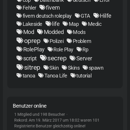
fivem
Fehler
Hilfe
fivem deutsch roleplay
GTA
life
Lakeside
Map
Medic
Mod
Modded
Mods
oprep
Polizei
Problem
RolePlay
Role Play
Rp
secrep
script
Server
sitrep
Skin
Skins
spawn
tanoa
Tanoa Life
tutorial
Benutzer online
1 Mitglied und 198 Besucher
Rekord: Am
19. März 2017 um 18:02
waren 101
Registrierte Benutzer gleichzeitig online!