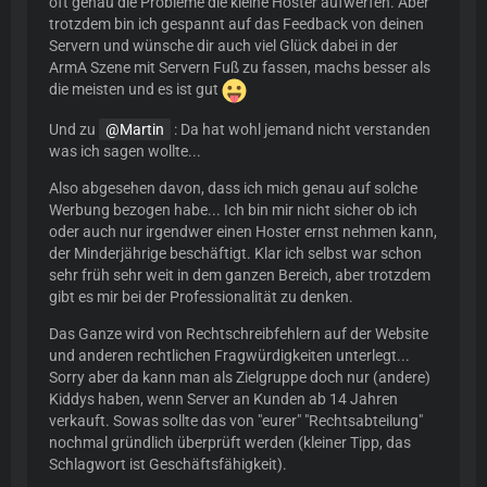
oft genau die Probleme die kleine Hoster aufwerfen. Aber
trotzdem bin ich gespannt auf das Feedback von deinen
Servern und wünsche dir auch viel Glück dabei in der
ArmA Szene mit Servern Fuß zu fassen, machs besser als
die meisten und es ist gut
Und zu
Martin
: Da hat wohl jemand nicht verstanden
was ich sagen wollte...
Also abgesehen davon, dass ich mich genau auf solche
Werbung bezogen habe... Ich bin mir nicht sicher ob ich
oder auch nur irgendwer einen Hoster ernst nehmen kann,
der Minderjährige beschäftigt. Klar ich selbst war schon
sehr früh sehr weit in dem ganzen Bereich, aber trotzdem
gibt es mir bei der Professionalität zu denken.
Das Ganze wird von Rechtschreibfehlern auf der Website
und anderen rechtlichen Fragwürdigkeiten unterlegt...
Sorry aber da kann man als Zielgruppe doch nur (andere)
Kiddys haben, wenn Server an Kunden ab 14 Jahren
verkauft. Sowas sollte das von "eurer" "Rechtsabteilung"
nochmal gründlich überprüft werden (kleiner Tipp, das
Schlagwort ist Geschäftsfähigkeit).